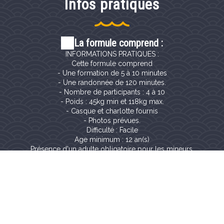
Infos pratiques
La formule comprend :
INFORMATIONS PRATIQUES :
Cette formule comprend
- Une formation de 5 à 10 minutes
- Une randonnée de 120 minutes.
- Nombre de participants : 4 à 10
- Poids : 45kg min et 118kg max.
- Casque et charlotte fournis
- Photos prévues.
Difficulté : Facile
Age minimum : 12 an(s)
Équipement à prévoir :
• Des baskets ou chaussures fermées aux pieds
• T-shirt manche longue ou sweat fortement conseillé
• Lunettes de soleil
• Imperméable en cas de pluie
Documents à fournir :