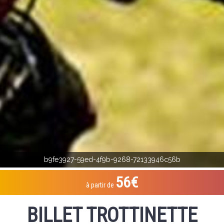
b9fe3927-59ed-4f9b-9268-72133946c56b
56€
à partir de
BILLET TROTTINETTE